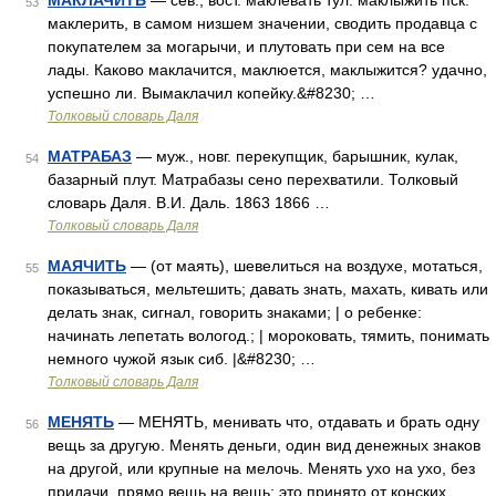
МАКЛАЧИТЬ
— сев., вост. маклевать тул. маклыжить пск.
53
маклерить, в самом низшем значении, сводить продавца с
покупателем за могарычи, и плутовать при сем на все
лады. Каково маклачится, маклюется, маклыжится? удачно,
успешно ли. Вымаклачил копейку.&#8230; …
Толковый словарь Даля
МАТРАБАЗ
— муж., новг. перекупщик, барышник, кулак,
54
базарный плут. Матрабазы сено перехватили. Толковый
словарь Даля. В.И. Даль. 1863 1866 …
Толковый словарь Даля
МАЯЧИТЬ
— (от маять), шевелиться на воздухе, мотаться,
55
показываться, мельтешить; давать знать, махать, кивать или
делать знак, сигнал, говорить знаками; | о ребенке:
начинать лепетать вологод.; | мороковать, тямить, понимать
немного чужой язык сиб. |&#8230; …
Толковый словарь Даля
МЕНЯТЬ
— МЕНЯТЬ, менивать что, отдавать и брать одну
56
вещь за другую. Менять деньги, один вид денежных знаков
на другой, или крупные на мелочь. Менять ухо на ухо, без
придачи, прямо вещь на вещь; это принято от конских