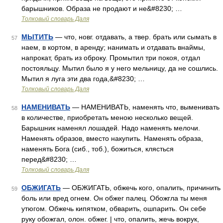
барышников. Образа не продают и не&#8230; …
Толковый словарь Даля
МЫТИТЬ
— что, новг. отдавать, а твер. брать или сымать в
57
наем, в кортом, в аренду; нанимать и отдавать внаймы,
напрокат, брать из оброку. Промытил три покоя, отдал
постояльцу. Мытил было я у него мельницу, да не сошлись.
Мытил я луга эти два года,&#8230; …
Толковый словарь Даля
НАМЕНИВАТЬ
— НАМЕНИВАТЬ, наменять что, выменивать
58
в количестве, приобретать меною несколько вещей.
Барышник наменял лошадей. Надо наменять мелочи.
Наменять образов, вместо накупить. Наменять образа,
наменять Бога (сиб., тоб.), божиться, клясться
перед&#8230; …
Толковый словарь Даля
ОБЖИГАТЬ
— ОБЖИГАТЬ, обжечь кого, опалить, причинить
59
боль или вред огнем. Он обжег палец. Обожгла ты меня
утюгом. Обжечь кипятком, обварить, ошпарить. Он себе
руку обожгал, олон. обжег. | что, опалить, жечь вокрук,