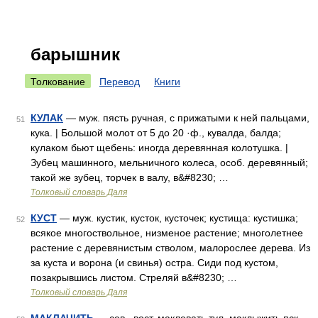
барышник
Толкование
Перевод
Книги
КУЛАК
— муж. пясть ручная, с прижатыми к ней пальцами,
51
кука. | Большой молот от 5 до 20 ·ф., кувалда, балда;
кулаком бьют щебень: иногда деревянная колотушка. |
Зубец машинного, мельничного колеса, особ. деревянный;
такой же зубец, торчек в валу, в&#8230; …
Толковый словарь Даля
КУСТ
— муж. кустик, кусток, кусточек; кустища: кустишка;
52
всякое многоствольное, низменое растение; многолетнее
растение с деревянистым стволом, малорослее дерева. Из
за куста и ворона (и свинья) остра. Сиди под кустом,
позакрывшись листом. Стреляй в&#8230; …
Толковый словарь Даля