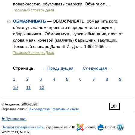
поверхностно, обугливать снаружи. Обжигают …
Толковый словарь Даля
ОБМАЯЧИВАТЬ
— ОБМАЯЧИВАТЬ, обмаячить кого,
60
обмануть на чем, провести в продаже или покупке,
обарышничать. Обмаяк муж., курск. обманщик, плут, от
слова маяк, кочевой (маячить) барышник, закупщик.
Толковый словарь Даля. В.И. Даль. 1863 1866 …
Толковый словарь Даля
Страницы
←
Предыдущая
Следующая
→
1
2
3
4
5
6
7
8
9
10
11
12
© Академик, 2000-2026
18+
Обратная связь:
Техподдержка
,
Реклама на сайте
👣 Путешествия
Экспорт словарей на сайты
, сделанные на PHP,
Joomla,
Drupal,
WordPress, MODx.